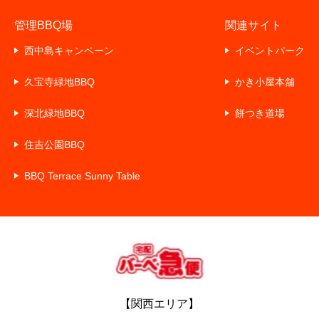
管理BBQ場
関連サイト
西中島キャンペーン
イベントパーク
久宝寺緑地BBQ
かき小屋本舗
深北緑地BBQ
餅つき道場
住吉公園BBQ
BBQ Terrace Sunny Table
【関西エリア】