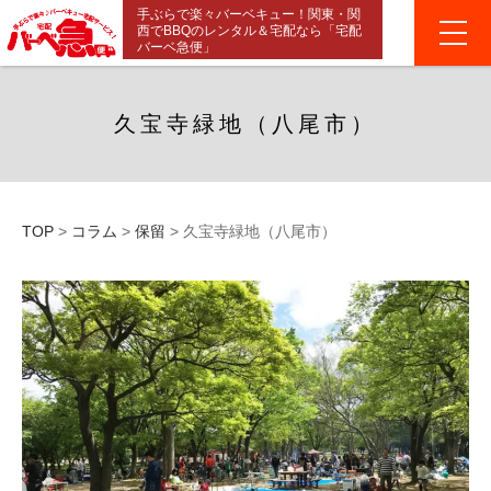
手ぶらで楽々バーベキュー！関東・関
西でBBQのレンタル＆宅配なら「宅配
バーベ急便」
久宝寺緑地（八尾市）
TOP
>
コラム
>
保留
>
久宝寺緑地（八尾市）