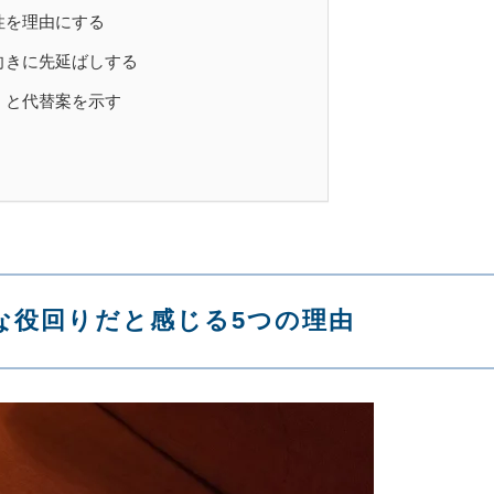
性を理由にする
向きに先延ばしする
」と代替案を示す
な役回りだと感じる5つの理由