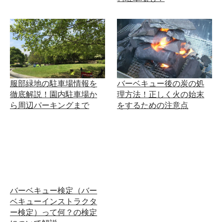
服部緑地の駐車場情報を
バーベキュー後の炭の処
徹底解説！園内駐車場か
理方法！正しく火の始末
ら周辺パーキングまで
をするための注意点
バーベキュー検定（バー
ベキューインストラクタ
ー検定）って何？の検定