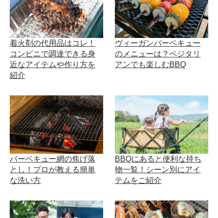
着火剤の代用品はコレ！
ヴィーガンバーベキュー
コンビニで調達できる身
のメニューは？ベジタリ
近なアイテムや作り方を
アンでも楽しむBBQ
紹介
バーベキュー網の焦げ落
BBQにあると便利な持ち
とし！プロが教える簡単
物一覧！シーン別にアイ
な洗い方
テムをご紹介