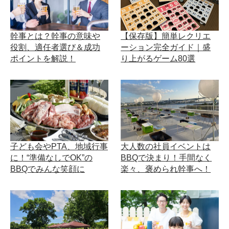
幹事とは？幹事の意味や
【保存版】簡単レクリエ
役割、適任者選び＆成功
ーション完全ガイド｜盛
ポイントを解説！
り上がるゲーム80選
子ども会やPTA、地域行事
大人数の社員イベントは
に！“準備なしでOK”の
BBQで決まり！手間なく
BBQでみんな笑顔に
楽々、褒められ幹事へ！