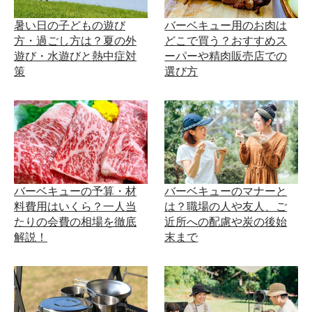
暑い日の子どもの遊び
バーベキュー用のお肉は
方・過ごし方は？夏の外
どこで買う？おすすめス
遊び・水遊びと熱中症対
ーパーや精肉販売店での
策
選び方
バーベキューの予算・材
バーベキューのマナーと
料費用はいくら？一人当
は？職場の人や友人、ご
たりの会費の相場を徹底
近所への配慮や炭の後始
解説！
末まで