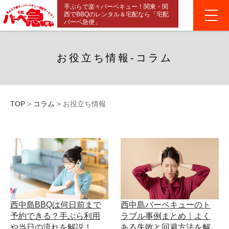
手ぶらで楽々バーベキュー！関東・関
西でBBQのレンタル＆宅配なら「宅配
バーベ急便」
お役立ち情報-コラム
TOP
>
コラム
>
お役立ち情報
西中島BBQは何日前まで
西中島バーベキューのト
予約できる？手ぶら利用
ラブル事例まとめ｜よく
や当日の流れを解説！
ある失敗と回避方法を解