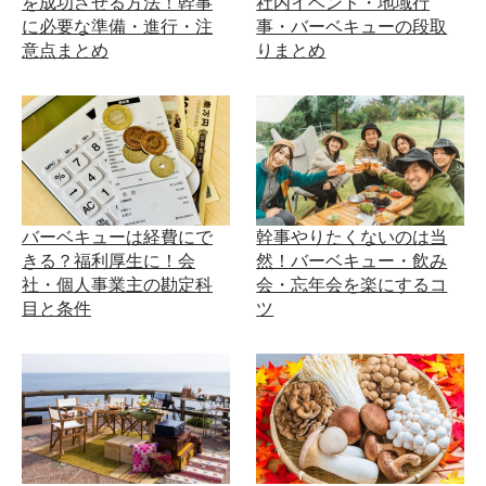
を成功させる方法！幹事
社内イベント・地域行
に必要な準備・進行・注
事・バーベキューの段取
意点まとめ
りまとめ
バーベキューは経費にで
幹事やりたくないのは当
きる？福利厚生に！会
然！バーベキュー・飲み
社・個人事業主の勘定科
会・忘年会を楽にするコ
目と条件
ツ