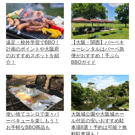
遠足・校外学習でBBQ！
【大阪・関西】バーベキ
計画のポイントや大阪府
ューレンタルはバーベ急
のおすすめスポットを紹
便がおすすめ！手ぶら
介！
BBQガイド
使い捨てコンロで楽々バ
大阪城公園や大阪城ホー
ーベキューを楽しもう！
ル付近の安いおすすめ駐
お手軽なBBQ商品も
車場8選！予約は可能？無
料駐車場も！