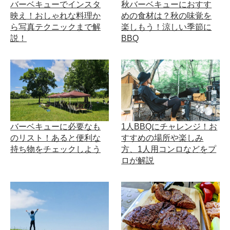
バーベキューでインスタ
秋バーベキューにおすす
映え！おしゃれな料理か
めの食材は？秋の味覚を
ら写真テクニックまで解
楽しもう！涼しい季節に
説！
BBQ
バーベキューに必要なも
1人BBQにチャレンジ！お
のリスト！あると便利な
すすめの場所や楽しみ
持ち物をチェックしよう
方、1人用コンロなどをプ
ロが解説