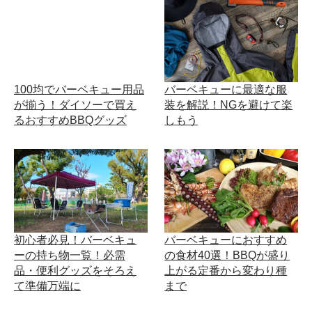
100均でバーベキュー用品
バーベキューに最適な服
が揃う！ダイソーで買え
装を解説！NGを避けて楽
るおすすめBBQグッズ
しもう
初心者必見！バーベキュ
バーベキューにおすすめ
ーの持ち物一覧！必需
の食材40選！BBQが盛り
品・便利グッズをそろえ
上がる定番から変わり種
て準備万端に
まで