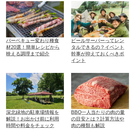
バーベキュー変わり種食
ビールサーバーってレン
材20選！簡単レシピから
タルできるの？イベント
映える調理まで紹介
幹事が抑えておくべきポ
イント
深北緑地の駐車場情報を
BBQ一人当たりの肉の量
解説！お出かけ前に利用
の目安とは？計算方法や
時間や料金をチェック
肉の種類も解説