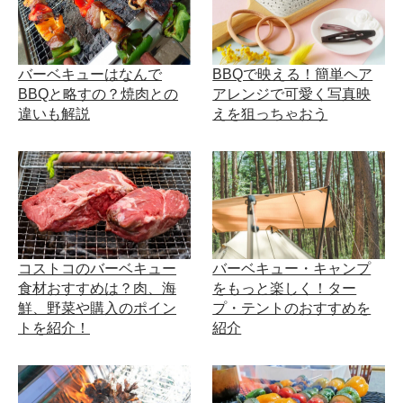
バーベキューはなんで
BBQで映える！簡単ヘア
BBQと略すの？焼肉との
アレンジで可愛く写真映
違いも解説
えを狙っちゃおう
コストコのバーベキュー
バーベキュー・キャンプ
食材おすすめは？肉、海
をもっと楽しく！ター
鮮、野菜や購入のポイン
プ・テントのおすすめを
トを紹介！
紹介