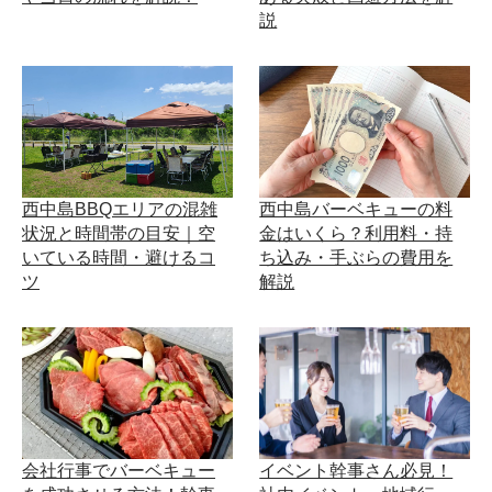
説
西中島BBQエリアの混雑
西中島バーベキューの料
状況と時間帯の目安｜空
金はいくら？利用料・持
いている時間・避けるコ
ち込み・手ぶらの費用を
ツ
解説
会社行事でバーベキュー
イベント幹事さん必見！