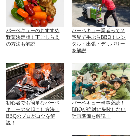
バーベキューのおすすめ
バーベキュー業者って？
野菜決定版！下ごしらえ
宅配で手ぶらBBQ！レン
の方法も解説
タル・出張・デリバリー
を解説
初心者でも簡単なバーベ
バーベキュー幹事必読！
キューの火起こし方法！
BBQが絶対に失敗しない
BBQのプロがコツを解
計画準備を解説！
説！