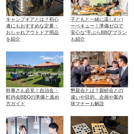
キャンプギアとは？初心
子どもと一緒に楽しむバ
者にもおすすめな定番・
ーベキュー！準備ゼロで
おしゃれアウトドア用品
安心な“手ぶらBBQ”プラン
を紹介
も紹介
幹事さん必見！自治会・
懇親会とは？親睦会との
町内会BBQの準備と進め
違いや目的、企画や案内
方ガイド
状マナーも解説