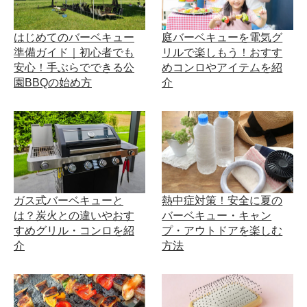
はじめてのバーベキュー
庭バーベキューを電気グ
準備ガイド｜初心者でも
リルで楽しもう！おすす
安心！手ぶらでできる公
めコンロやアイテムを紹
園BBQの始め方
介
ガス式バーベキューと
熱中症対策！安全に夏の
は？炭火との違いやおす
バーベキュー・キャン
すめグリル・コンロを紹
プ・アウトドアを楽しむ
介
方法