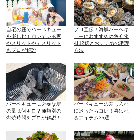
自宅の庭でバーベキュー
プロ直伝！海鮮バーベキ
を楽しむ！向いている家
ューにおすすめの魚介食
やメリットやデメリット
材12選とおすすめの調理
もプロが解説
方法
バーベキューに必要な炭
バーベキューの差し入れ
の量は何キロ？種類別の
に迷ったらコレ！喜ばれ
燃焼時間をプロが解説！
るアイテム35選！